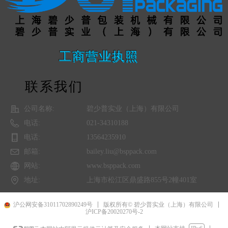
工商营业执照
联系我们
公司名称:
碧少普实业（上海）有限公司
电话:
021-34310188
电话:
13564235910
邮箱:
bailey.liu@bsppack.com
网站:
www.bsppack.com
地址:
上海市松江区鼎盛路855号2幢401室
沪公网安备31011702890249号
版权所有© 碧少普实业（上海）有限公司
沪ICP备20020270号-2