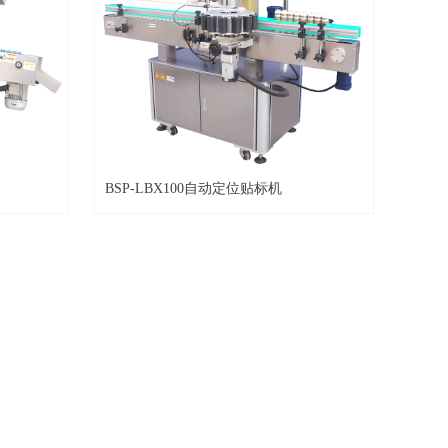
BSP-LBX100自动定位贴标机