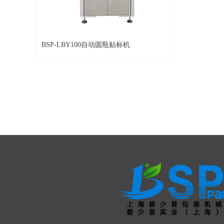
BSP-LBY100自动圆瓶贴标机