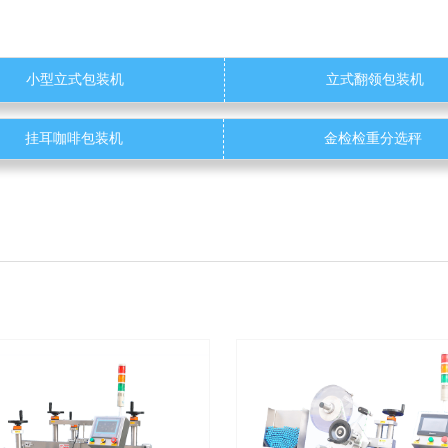
小型立式包装机
立式翻领包装机
挂耳咖啡包装机
金检检重分选秤