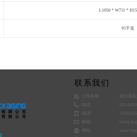
L1050 * W711 * 
95千克
联系我们
公司名称:
碧少普实
电话:
021-3431
电话:
13564235
邮箱:
bailey.li
网站:
www.bspp
照