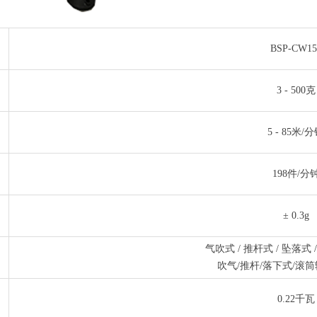
BSP-CW15
3 - 500克
5 - 85米/
198件/分
± 0.3g
气吹式 / 推杆式 / 坠落式 
吹气/推杆/落下式/滚筒
0.22千瓦