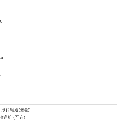
0
分钟
钟
/ 滚筒输送(选配)
输送机 (可选)