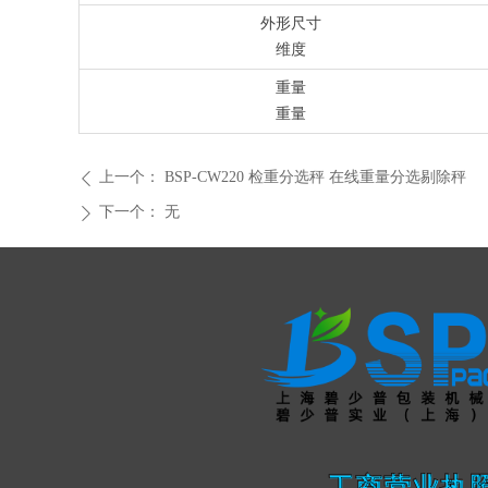
外形尺寸
维度
重量
重量
上一个：
BSP-CW220 检重分选秤 在线重量分选剔除秤
ꄴ
下一个：
无
ꄲ
工商营业执