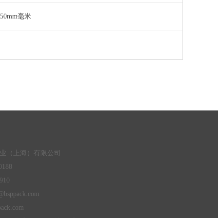
H1550mm毫米
业（上海）有限公司
0188
910
u@bsppack.com
ack.com