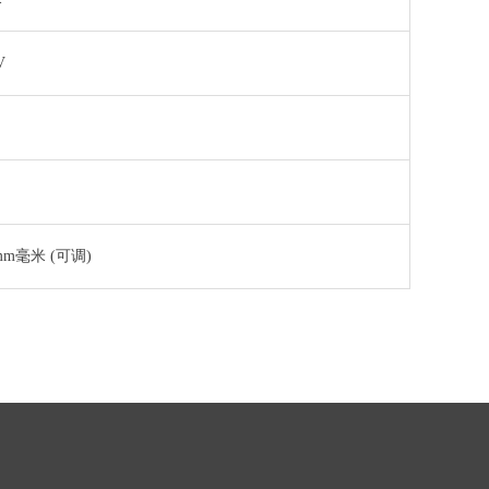
V
70mm毫米 (可调)