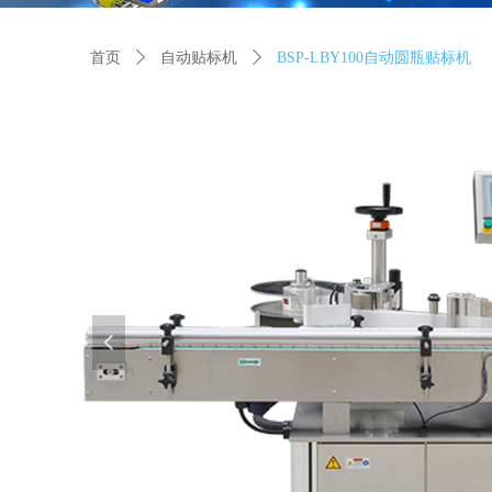
首页
ꄲ
自动贴标机
ꄲ
BSP-LBY100自动圆瓶贴标机
넳